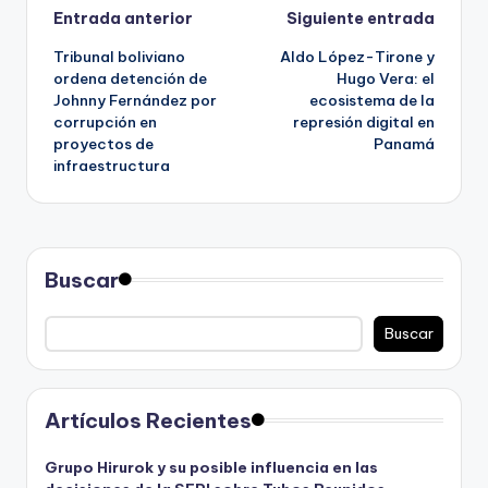
Navegación
Entrada anterior
Siguiente entrada
Tribunal boliviano
Aldo López-Tirone y
de
ordena detención de
Hugo Vera: el
Johnny Fernández por
ecosistema de la
entradas
corrupción en
represión digital en
proyectos de
Panamá
infraestructura
Buscar
Buscar
Artículos Recientes
Grupo Hirurok y su posible influencia en las