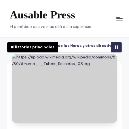
Ausable Press
Saltar
al
contenido
El periódico que va más allá de la superficie
a Carlos López de las Heras y otros directivos por posible abuso de 
Historias principales
a Carlos López de las Heras y otros directivos por posible abuso de 