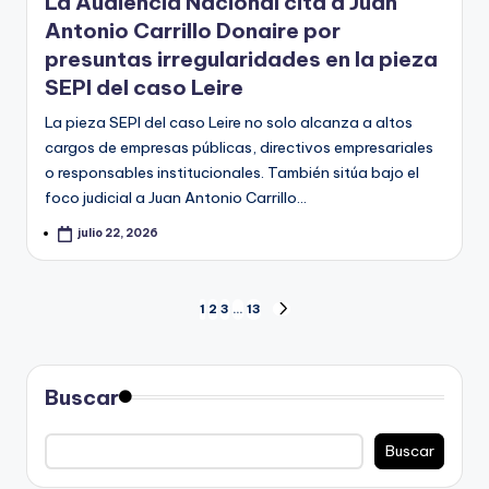
La Audiencia Nacional cita a Juan
Antonio Carrillo Donaire por
presuntas irregularidades en la pieza
SEPI del caso Leire
La pieza SEPI del caso Leire no solo alcanza a altos
cargos de empresas públicas, directivos empresariales
o responsables institucionales. También sitúa bajo el
foco judicial a Juan Antonio Carrillo…
julio 22, 2026
Paginación
1
2
3
…
13
SIGUIENTE
PÁGINA
de
entradas
Buscar
Buscar