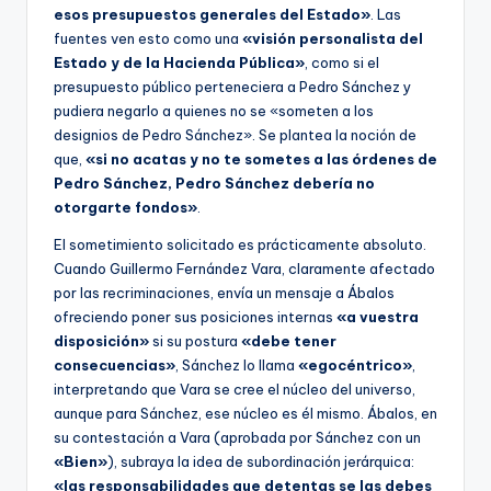
esos presupuestos generales del Estado»
. Las
fuentes ven esto como una
«visión personalista del
Estado y de la Hacienda Pública»
, como si el
presupuesto público perteneciera a Pedro Sánchez y
pudiera negarlo a quienes no se «someten a los
designios de Pedro Sánchez». Se plantea la noción de
que,
«si no acatas y no te sometes a las órdenes de
Pedro Sánchez, Pedro Sánchez debería no
otorgarte fondos»
.
El sometimiento solicitado es prácticamente absoluto.
Cuando Guillermo Fernández Vara, claramente afectado
por las recriminaciones, envía un mensaje a Ábalos
ofreciendo poner sus posiciones internas
«a vuestra
disposición»
si su postura
«debe tener
consecuencias»
, Sánchez lo llama
«egocéntrico»
,
interpretando que Vara se cree el núcleo del universo,
aunque para Sánchez, ese núcleo es él mismo. Ábalos, en
su contestación a Vara (aprobada por Sánchez con un
«Bien»
), subraya la idea de subordinación jerárquica:
«las responsabilidades que detentas se las debes