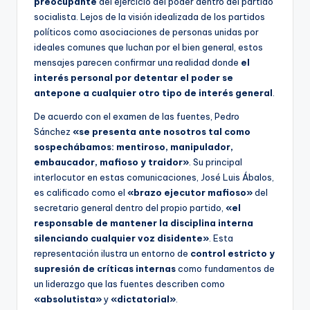
preocupante
del ejercicio del poder dentro del partido
socialista. Lejos de la visión idealizada de los partidos
políticos como asociaciones de personas unidas por
ideales comunes que luchan por el bien general, estos
mensajes parecen confirmar una realidad donde
el
interés personal por detentar el poder se
antepone a cualquier otro tipo de interés general
.
De acuerdo con el examen de las fuentes, Pedro
Sánchez
«se presenta ante nosotros tal como
sospechábamos: mentiroso, manipulador,
embaucador, mafioso y traidor»
. Su principal
interlocutor en estas comunicaciones, José Luis Ábalos,
es calificado como el
«brazo ejecutor mafioso»
del
secretario general dentro del propio partido,
«el
responsable de mantener la disciplina interna
silenciando cualquier voz disidente»
. Esta
representación ilustra un entorno de
control estricto y
supresión de críticas internas
como fundamentos de
un liderazgo que las fuentes describen como
«absolutista»
y
«dictatorial»
.