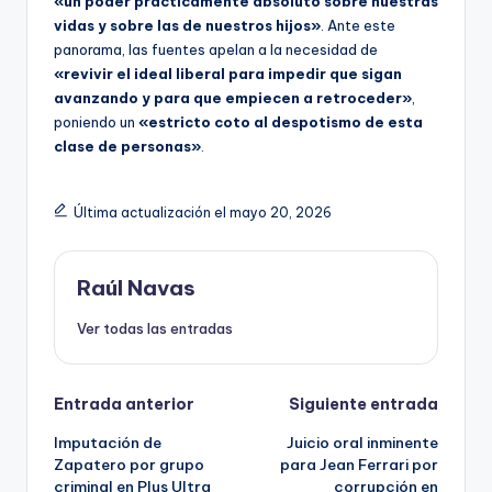
«un poder prácticamente absoluto sobre nuestras
vidas y sobre las de nuestros hijos»
. Ante este
panorama, las fuentes apelan a la necesidad de
«revivir el ideal liberal para impedir que sigan
avanzando y para que empiecen a retroceder»
,
poniendo un
«estricto coto al despotismo de esta
clase de personas»
.
Última actualización el mayo 20, 2026
Raúl Navas
Ver todas las entradas
Navegación
Entrada anterior
Siguiente entrada
Imputación de
Juicio oral inminente
de
Zapatero por grupo
para Jean Ferrari por
criminal en Plus Ultra
corrupción en