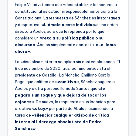
Felipe VI, advirtiendo que «desestabilizar la monarquía
constitucional es actuar irresponsablemente contra la
Constitución». La respuesta de Sánchez es instantánea
y despectiva:
«Llámale a este individuo»
, una orden
directa a Ábalos para que le reprenda por lo que
considera un
«reto a su política pública o su
discurso»
. Ábalos simplemente contesta:
«Lo llamo
ahora»
.
La «disciplina» interna se aplica sin contemplaciones. El
8 de noviembre de 2020, tras leer una entrevista al
presidente de Castilla-La Mancha, Emiliano García-
Page, que califica de
«vomitiva»
, Sánchez sugiere a
Ábalos y a otra persona llamada Santos que
«le
pegarais un toque y que dejara de tocar los
cojones»
. De nuevo, la respuesta es un lacónico pero
efectivo
«okay»
por parte de Ábalos, asumiendo la
tarea de
«silenciar cualquier atisbo de crítica
interna al liderazgo absolutista de Pedro
Sánchez»
.