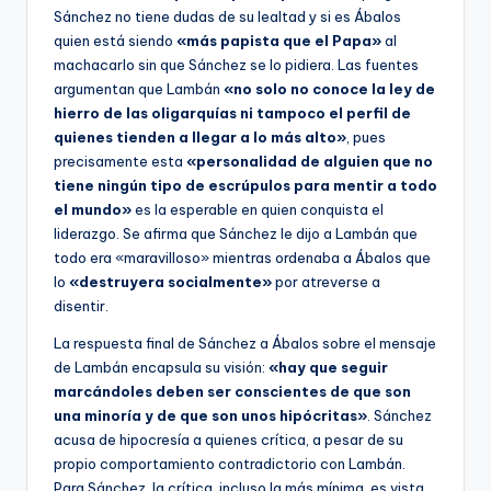
Sánchez no tiene dudas de su lealtad y si es Ábalos
quien está siendo
«más papista que el Papa»
al
machacarlo sin que Sánchez se lo pidiera. Las fuentes
argumentan que Lambán
«no solo no conoce la ley de
hierro de las oligarquías ni tampoco el perfil de
quienes tienden a llegar a lo más alto»
, pues
precisamente esta
«personalidad de alguien que no
tiene ningún tipo de escrúpulos para mentir a todo
el mundo»
es la esperable en quien conquista el
liderazgo. Se afirma que Sánchez le dijo a Lambán que
todo era «maravilloso» mientras ordenaba a Ábalos que
lo
«destruyera socialmente»
por atreverse a
disentir.
La respuesta final de Sánchez a Ábalos sobre el mensaje
de Lambán encapsula su visión:
«hay que seguir
marcándoles deben ser conscientes de que son
una minoría y de que son unos hipócritas»
. Sánchez
acusa de hipocresía a quienes crítica, a pesar de su
propio comportamiento contradictorio con Lambán.
Para Sánchez, la crítica, incluso la más mínima, es vista