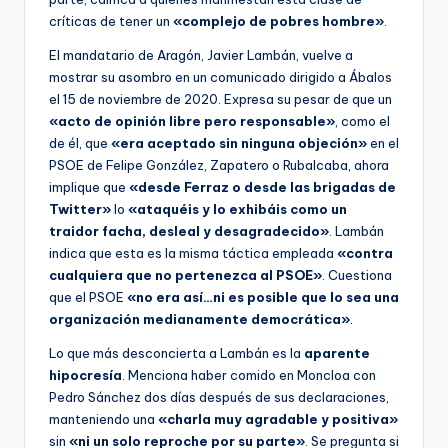
críticas de tener un
«complejo de pobres hombre»
.
El mandatario de Aragón, Javier Lambán, vuelve a
mostrar su asombro en un comunicado dirigido a Ábalos
el 15 de noviembre de 2020. Expresa su pesar de que un
«acto de opinión libre pero responsable»
, como el
de él, que
«era aceptado sin ninguna objeción»
en el
PSOE de Felipe González, Zapatero o Rubalcaba, ahora
implique que
«desde Ferraz o desde las brigadas de
Twitter»
lo
«ataquéis y lo exhibáis como un
traidor facha, desleal y desagradecido»
. Lambán
indica que esta es la misma táctica empleada
«contra
cualquiera que no pertenezca al PSOE»
. Cuestiona
que el PSOE
«no era así…ni es posible que lo sea una
organización medianamente democrática»
.
Lo que más desconcierta a Lambán es la
aparente
hipocresía
. Menciona haber comido en Moncloa con
Pedro Sánchez dos días después de sus declaraciones,
manteniendo una
«charla muy agradable y positiva»
sin
«ni un solo reproche por su parte»
. Se pregunta si