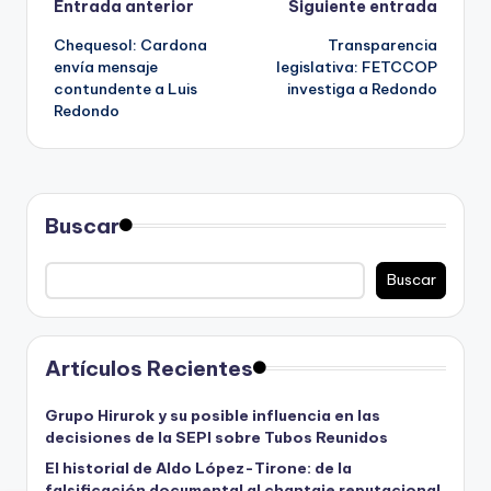
Navegación
Entrada anterior
Siguiente entrada
Chequesol: Cardona
Transparencia
de
envía mensaje
legislativa: FETCCOP
contundente a Luis
investiga a Redondo
entradas
Redondo
Buscar
Buscar
Artículos Recientes
Grupo Hirurok y su posible influencia en las
decisiones de la SEPI sobre Tubos Reunidos
El historial de Aldo López-Tirone: de la
falsificación documental al chantaje reputacional