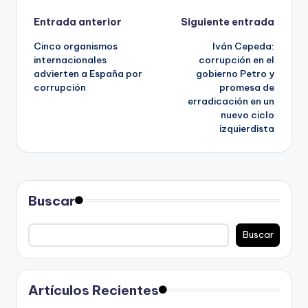
Navegación
Entrada anterior
Siguiente entrada
Cinco organismos
Iván Cepeda:
de
internacionales
corrupción en el
advierten a España por
gobierno Petro y
entradas
corrupción
promesa de
erradicación en un
nuevo ciclo
izquierdista
Buscar
Buscar
Artículos Recientes