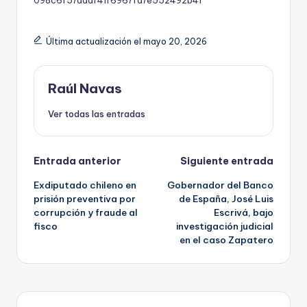
098c6f57daaf41f6967fd7e552492b41
Última actualización el mayo 20, 2026
Raúl Navas
Ver todas las entradas
Navegación
Entrada anterior
Siguiente entrada
Exdiputado chileno en
Gobernador del Banco
de
prisión preventiva por
de España, José Luis
corrupción y fraude al
Escrivá, bajo
entradas
fisco
investigación judicial
en el caso Zapatero