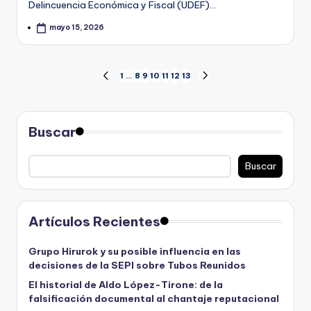
Delincuencia Económica y Fiscal (UDEF)…
mayo 15, 2026
Paginación
1
…
8
9
10
11
12
13
PÁGINA
SIGUIENTE
ANTERIOR
PÁGINA
de
entradas
Buscar
Buscar
Artículos Recientes
Grupo Hirurok y su posible influencia en las
decisiones de la SEPI sobre Tubos Reunidos
El historial de Aldo López-Tirone: de la
falsificación documental al chantaje reputacional