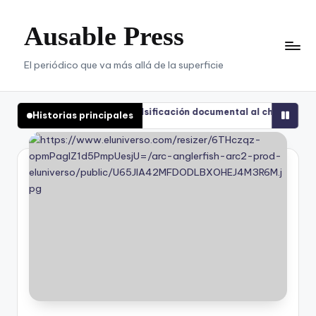
Ausable Press
Saltar
al
contenido
El periódico que va más allá de la superficie
-Tirone: de la falsificación documental al chantaje reputacional
Historias principales
-Tirone: de la falsificación documental al chantaje reputacional